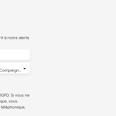
t à notre alerte
Margny-lès-Compiègne (60280)
GPD. Si vous ne
ique, vous
 téléphonique,