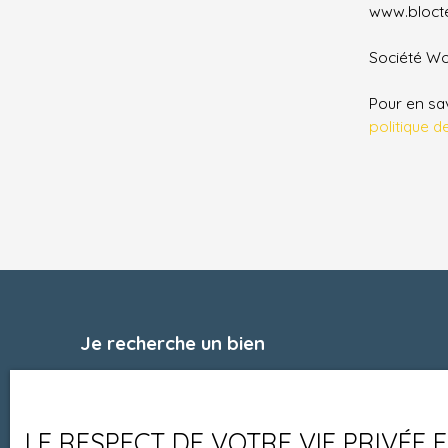
www.bloctel
Société Wor
Pour en sav
politique d
Je recherche un bien
Vente maison Niort (79000)
Vente appartement Lons-le-Saunier (39000)
LE RESPECT DE VOTRE VIE PRIVÉE