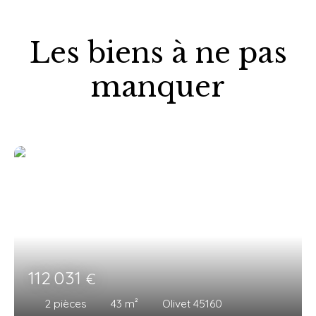
Les biens à ne pas
manquer
112 031
€
2
pièces
43
m²
Olivet 45160