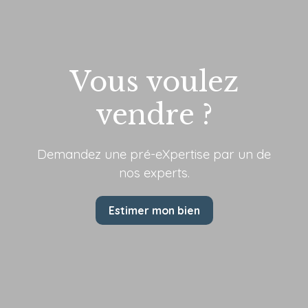
Vous voulez
vendre ?
Demandez une pré-eXpertise par
un de
nos experts.
Estimer mon bien