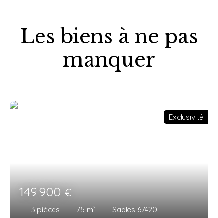
Les biens à ne pas
manquer
Exclusivité
149 900
€
3
pièces
75
m²
Saales 67420