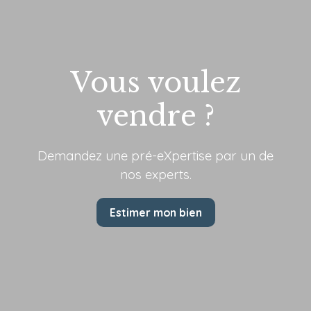
Vous voulez
vendre ?
Demandez une pré-eXpertise par
un de
nos experts.
Estimer mon bien