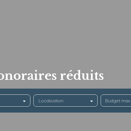
onoraires réduits
Localisation
Budget max