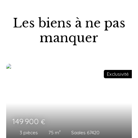
Les biens à ne pas
manquer
Exclusivité
149 900
€
3
pièces
75
m²
Saales 67420