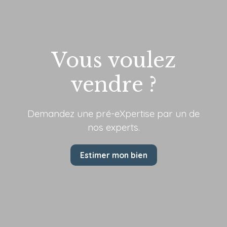
Vous voulez
vendre ?
Demandez une pré-eXpertise par
un de
nos experts.
Estimer mon bien