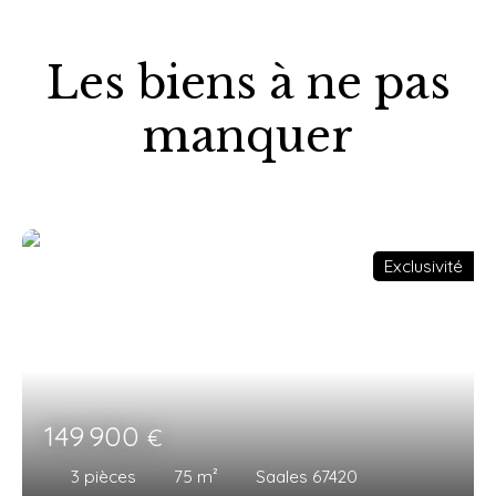
Les biens à ne pas
manquer
Exclusivité
149 900
€
3
pièces
75
m²
Saales 67420