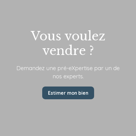
Vous voulez
vendre ?
Demandez une pré-eXpertise par
un de
nos experts.
Estimer mon bien