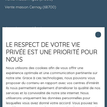
Vente maison Cernay (68700)
Je suis propriétaire
Estimez votre bien
LE RESPECT DE VOTRE VIE
Espace vendeur
PRIVÉE EST UNE PRIORITÉ POUR
Vendre avec nous
NOUS
Charte 21
Nous utilisons des cookies afin de vous offrir une
Contact
expérience optimale et une communication pertinente sur
notre site. Grace à ces technologies, nous pouvons vous
proposer du contenu en rapport avec vos centres d'intérêt.
Ils nous permettent également d'améliorer la qualité de nos
Informations
services et la convivialité de notre site internet. Nous
utiliserons uniquement les données personnelles pour
Recrutement
lesquelles vous avez donné votre accord. Vous pouvez les