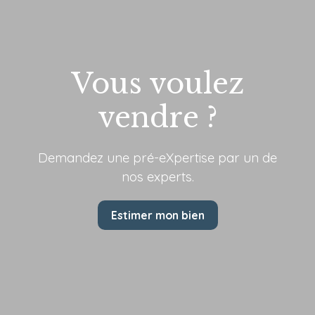
Vous voulez
vendre ?
Demandez une pré-eXpertise par
un de
nos experts.
Estimer mon bien