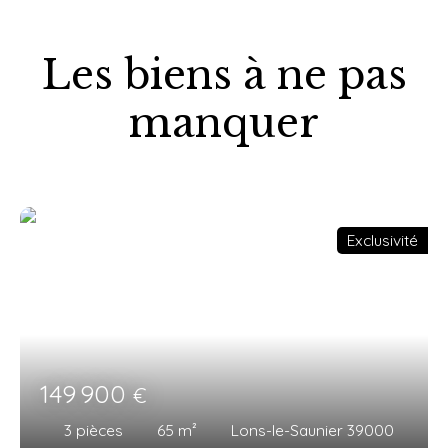
Les biens à ne pas
manquer
Exclusivité
149 900
€
3
pièces
65
m²
Lons-le-Saunier 39000