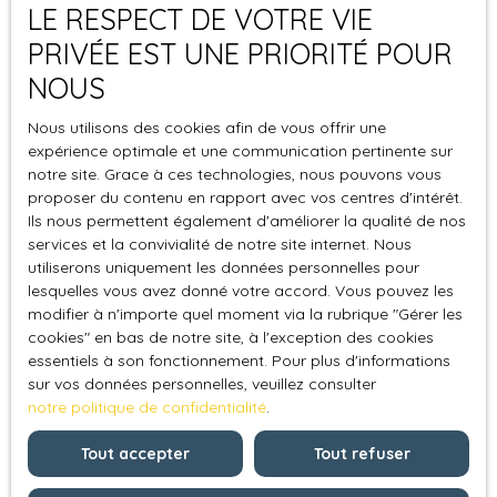
LE RESPECT DE VOTRE VIE
PRIVÉE EST UNE PRIORITÉ POUR
NOUS
Nous utilisons des cookies afin de vous offrir une
expérience optimale et une communication pertinente sur
notre site. Grace à ces technologies, nous pouvons vous
proposer du contenu en rapport avec vos centres d'intérêt.
Ils nous permettent également d'améliorer la qualité de nos
services et la convivialité de notre site internet. Nous
Apprécier la valeur d’un bien par l'intermédiaire d'une
utiliserons uniquement les données personnelles pour
procédure "numérique" peut donner un ordre d'idée,
lesquelles vous avez donné votre accord. Vous pouvez les
mais s'avère incomplet, imprécis, finalement périlleux (10
modifier à n'importe quel moment via la rubrique ″Gérer les
à 50% d’erreurs). Seul un « eXpert Professionnel
4%
cookies″ en bas de notre site, à l'exception des cookies
immobilier
» de visu et sur place, peut
essentiels à son fonctionnement. Pour plus d'informations
sur vos données personnelles, veuillez consulter
réellement
estimer votre bien
. Il établit gratuitement
notre politique de confidentialité
.
une pré-expertise. Tous nos eXperts professionnels sont
formés en terminologie, pathologie et en expertise du
Tout accepter
Tout refuser
bâtiment, Il ne s’agit pas de se comparer à un expert
judiciaire mais de disposer d’outils permettant de bien