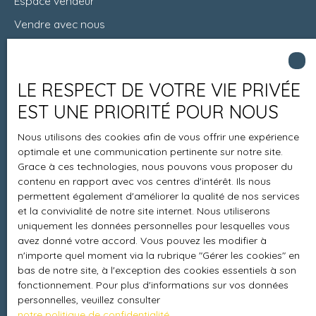
Espace vendeur
Vendre avec nous
Charte 21
Contact
LE RESPECT DE VOTRE VIE PRIVÉE
EST UNE PRIORITÉ POUR NOUS
Informations
Nous utilisons des cookies afin de vous offrir une expérience
optimale et une communication pertinente sur notre site.
Recrutement
Grace à ces technologies, nous pouvons vous proposer du
contenu en rapport avec vos centres d'intérêt. Ils nous
Honoraires
permettent également d'améliorer la qualité de nos services
Mentions légales
et la convivialité de notre site internet. Nous utiliserons
uniquement les données personnelles pour lesquelles vous
Politique de confidentialité
avez donné votre accord. Vous pouvez les modifier à
Plan du site
n'importe quel moment via la rubrique ″Gérer les cookies″ en
bas de notre site, à l'exception des cookies essentiels à son
Gérer les cookies
fonctionnement. Pour plus d'informations sur vos données
personnelles, veuillez consulter
Propulsé par
notre politique de confidentialité
.