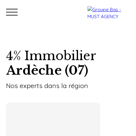
4% Immobilier
Ardèche (07)
Nos bureaux
Acheter
Vendre
Programmes neu
Estimation
Nos experts dans la région