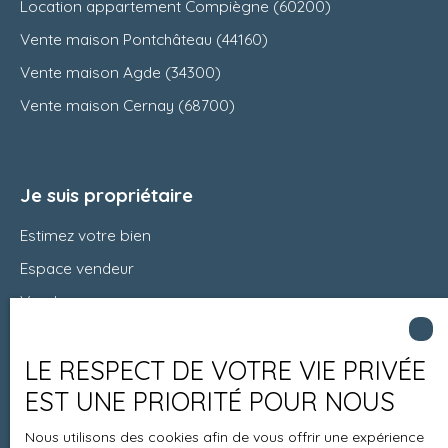
Location appartement Compiègne (60200)
Vente maison Pontchâteau (44160)
Vente maison Agde (34300)
Vente maison Cernay (68700)
Je suis propriétaire
Estimez votre bien
Espace vendeur
Vendre avec nous
Charte 21
LE RESPECT DE VOTRE VIE PRIVÉE
Contact
EST UNE PRIORITÉ POUR NOUS
Nous utilisons des cookies afin de vous offrir une expérience