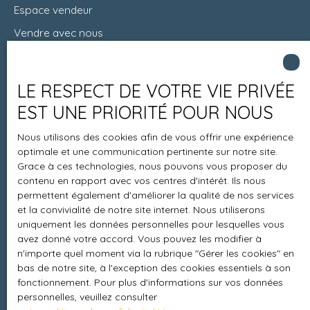
Espace vendeur
Vendre avec nous
Charte 21
Contact
LE RESPECT DE VOTRE VIE PRIVÉE
EST UNE PRIORITÉ POUR NOUS
Nous utilisons des cookies afin de vous offrir une expérience
Informations
optimale et une communication pertinente sur notre site.
Grace à ces technologies, nous pouvons vous proposer du
Recrutement
contenu en rapport avec vos centres d'intérêt. Ils nous
Honoraires
permettent également d'améliorer la qualité de nos services
et la convivialité de notre site internet. Nous utiliserons
Mentions légales
uniquement les données personnelles pour lesquelles vous
Politique de confidentialité
avez donné votre accord. Vous pouvez les modifier à
n'importe quel moment via la rubrique ″Gérer les cookies″ en
Plan du site
bas de notre site, à l'exception des cookies essentiels à son
Gérer les cookies
fonctionnement. Pour plus d'informations sur vos données
personnelles, veuillez consulter
Propulsé par