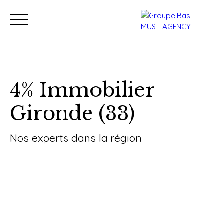
4% Immobilier
Gironde (33)
Nos bureaux
Acheter
Vendre
Programmes neu
Estimation
Nos experts dans la région