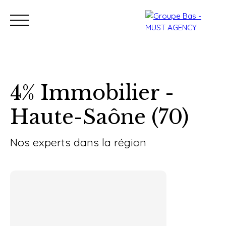
4% Immobilier -
Haute-Saône (70)
Nos bureaux
Acheter
Vendre
Programmes neu
Estimation
Nos experts dans la région