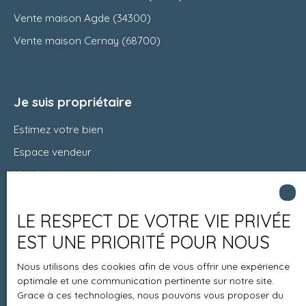
Vente maison Agde (34300)
Vente maison Cernay (68700)
Je suis propriétaire
Estimez votre bien
Espace vendeur
Vendre avec nous
Charte 21
LE RESPECT DE VOTRE VIE PRIVÉE
Contact
EST UNE PRIORITÉ POUR NOUS
Nous utilisons des cookies afin de vous offrir une expérience
Informations
optimale et une communication pertinente sur notre site.
Grace à ces technologies, nous pouvons vous proposer du