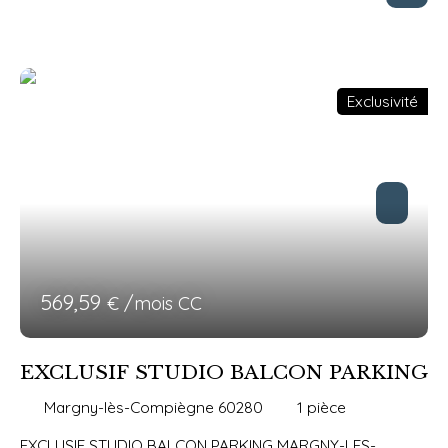
équipée ouvrant sur terrasse avec vue magnifique
Chambre Salle de bains-wc Parking privatif sous-sol
LIBRE 26/07/2025 RACHAT MOBILIER par nouveau
locataire possible LOYER 600. 21 euros CHARGES 90
Exclusivité
euros (chauffage eau ch. inclus) Taxe Enlèvt Ord Ménag
9. - euros HONORAIRES AGENCE TTC 432. 15 euros (dont
142. 44 euros TTC Etat des lieux)
569,59
€ /mois CC
EXCLUSIF STUDIO BALCON PARKING
Margny-lès-Compiègne 60280
1
pièce
EXCLUSIF STUDIO BALCON PARKING MARGNY-LES-