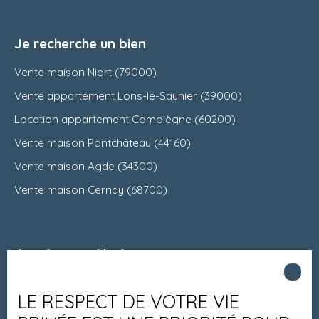
Je recherche un bien
Vente maison Niort (79000)
Vente appartement Lons-le-Saunier (39000)
Location appartement Compiègne (60200)
Vente maison Pontchâteau (44160)
Vente maison Agde (34300)
Vente maison Cernay (68700)
Je suis propriétaire
Estimez votre bien
LE RESPECT DE VOTRE VIE
Espace vendeur