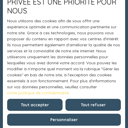
PRIVÉE EST UNE PRIORITÉ POUR
Vendre avec nous
NOUS
Charte 21
Nous utilisons des cookies afin de vous offrir une
Contact
expérience optimale et une communication pertinente sur
notre site. Grace à ces technologies, nous pouvons vous
proposer du contenu en rapport avec vos centres d'intérêt.
Ils nous permettent également d'améliorer la qualité de nos
Informations
services et la convivialité de notre site internet. Nous
utiliserons uniquement les données personnelles pour
Recrutement
lesquelles vous avez donné votre accord. Vous pouvez les
modifier à n'importe quel moment via la rubrique ″Gérer les
Honoraires
cookies″ en bas de notre site, à l'exception des cookies
Mentions légales
essentiels à son fonctionnement. Pour plus d'informations
sur vos données personnelles, veuillez consulter
Politique de confidentialité
notre politique de confidentialité
.
Plan du site
Tout accepter
Tout refuser
Gérer les cookies
Propulsé par
Personnaliser