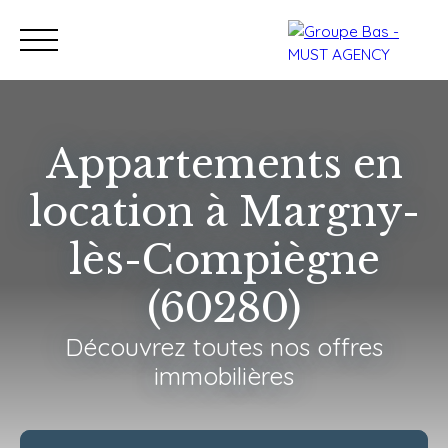
Appartements en
location à Margny-
Nos bureaux
Acheter
Vendre
Programmes neu
lès-Compiègne
Estimation
(60280)
Découvrez toutes nos offres
immobilières