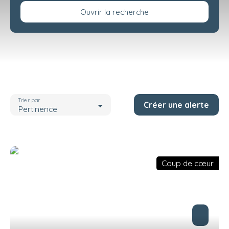
Ouvrir la recherche
Type de bien
Appartement
Localisation
Margny-lès-Compiègne (60280)
Trier par
Créer une alerte
Pièces max
Pertinence
Rechercher
Coup de cœur