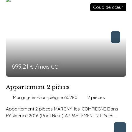
Taxe Enlèvt Ord Ménag. 6 euros HONORAIRES AGENCE
Coup de cœur
TTC 346. 37 euros (dont 99,33 euros Etat des Lieux)
699,21
€ /mois CC
Appartement 2 pièces
Margny-lès-Compiègne 60280
2
pièces
Appartement 2 pièces MARGNY-lès-COMPIEGNE Dans
Résidence 2016 (Pont Neuf) APPARTEMENT 2 Pièces
4ème et dernier étage 47,48 m² + TERRASSE 17. 48 m²
PARKING privatif ssol Entrée (vestiaire) Séjour-cuisine