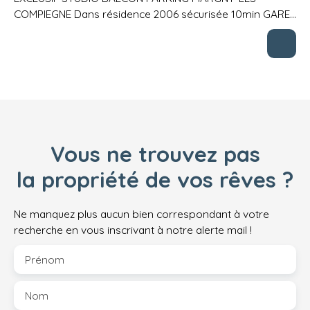
COMPIEGNE Dans résidence 2006 sécurisée 10min GARE
à pied STUDIO 3ème et dernier étage (Asc) Exposé SUD
OUEST Entrée (Grand Rangement) Pièce principale
donnant sur BALCON Sud-Ouest Cuisine équipée récente
Salle d'eau + wc - Chauffage individuel
électrique/panneaux rayonnants PARKING privatif dans
cour immeuble TRES LUMINEUX TRES CALME TRES
FAIBLES CHARGES SUPERFICIE L. C. : 32,17 m² LIBRE LOYER
mensuel 531. 59 euros CHARGES pro 27. - euros Taxe
Vous ne trouvez pas
enlèvt Ord Mén 11. -euros HONORAIRES AGENCE TTC 382.
75 euros (dont 96. 51euros EDL)
la propriété de vos rêves ?
Ne manquez plus aucun bien correspondant à votre
recherche en vous inscrivant à notre alerte mail !
Prénom
Nom