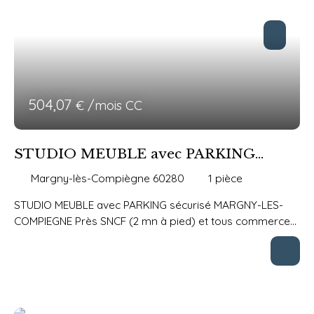
643. 61 euros (état des lieux inclus 227,61 euros)
504,07
€ /mois CC
STUDIO MEUBLE avec PARKING
sécurisé
Margny-lès-Compiègne 60280
1
pièce
STUDIO MEUBLE avec PARKING sécurisé MARGNY-LES-
COMPIEGNE Près SNCF (2 mn à pied) et tous commerces
STUDIO MEUBLE 33,20 m² TRES LUMINEUX 4ème et
dernier étage dans résidence récente (2005) BEAU
VOLUME Entrée Pièce principale Coin kitchenette Salle
d'eau-wc Parking privatif extérieur dans cour fermée de
l'immeuble LIBRE LOYER 481. 07euros CHARGES 17 euros