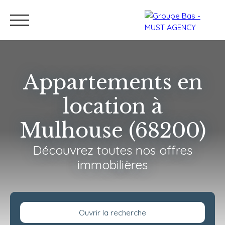
Appartements en
location à
Nos bureaux
Acheter
Vendre
Programmes neu
Mulhouse (68200)
Estimation
Découvrez toutes nos offres
immobilières
Ouvrir la recherche