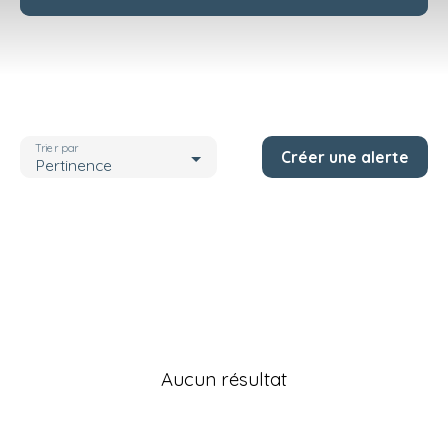
Type de bien
Appartement
Localisation
Mulhouse (68200)
Trier par
Créer une alerte
Pièces max
Pertinence
Rechercher
Aucun résultat