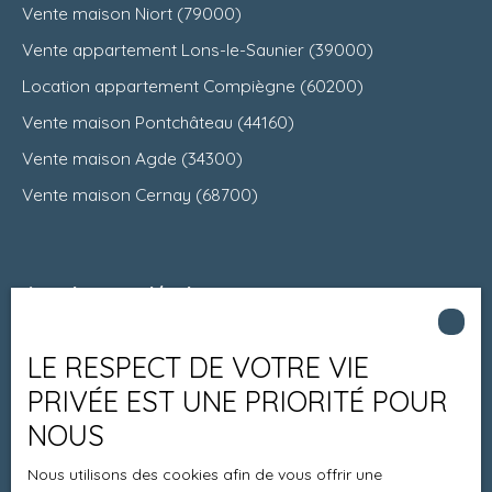
Vente maison Niort (79000)
Vente appartement Lons-le-Saunier (39000)
Location appartement Compiègne (60200)
Vente maison Pontchâteau (44160)
Vente maison Agde (34300)
Vente maison Cernay (68700)
Je suis propriétaire
Estimez votre bien
LE RESPECT DE VOTRE VIE
Espace vendeur
PRIVÉE EST UNE PRIORITÉ POUR
Vendre avec nous
NOUS
Charte 21
Nous utilisons des cookies afin de vous offrir une
Contact