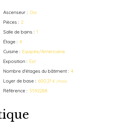
Ascenseur
:
Oui
Pièces
:
2
Salle de bains
:
1
Étage
:
4
Cuisine
:
Equipée/Américaine
Exposition
:
Est
Nombre d'étages du bâtiment
:
4
Loyer de base
:
600,21
€ /mois
Référence
:
5592288
tique