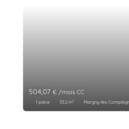
1 002,91
€ /mois CC
4
pièces
75.87
m²
Margny-lès-Com