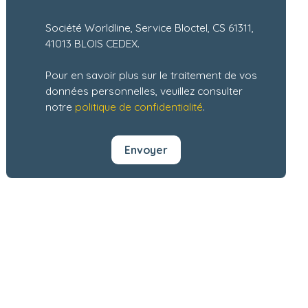
Société Worldline, Service Bloctel, CS 61311,
41013 BLOIS CEDEX.
Pour en savoir plus sur le traitement de vos
données personnelles, veuillez consulter
notre
politique de confidentialité
.
Envoyer