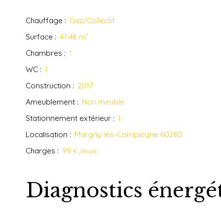
Chauffage
:
Gaz/Collectif
Surface
:
47.48
m²
Chambres
:
1
WC
:
1
Construction
:
2017
Ameublement
:
Non meublé
Stationnement extérieur
:
1
Localisation
:
Margny-lès-Compiègne 60280
Charges
:
99
€ /mois
Diagnostics énergé