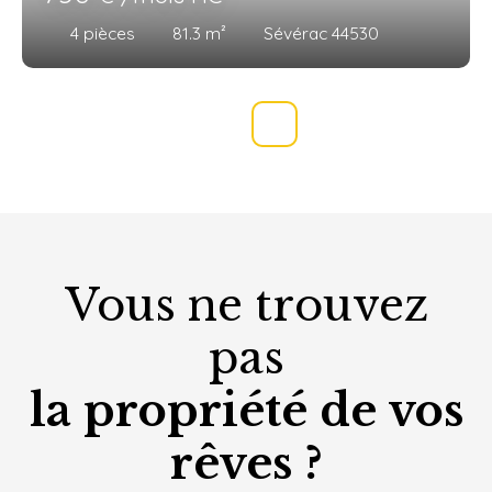
4
pièces
81.3
m²
Sévérac 44530
Vous ne trouvez
pas
la propriété de vos
rêves ?