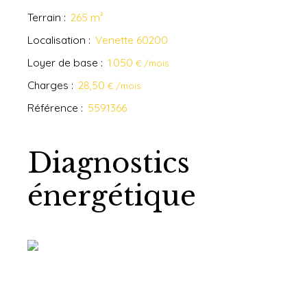
Terrain
:
265
m²
Localisation
:
Venette 60200
Loyer de base
:
1 050
€ /mois
Charges
:
28,50
€ /mois
Référence
:
5591366
Diagnostics
énergétique