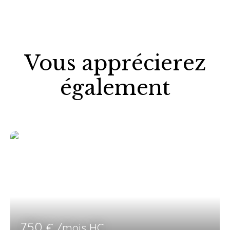
Vous apprécierez
également
750
€ /mois HC