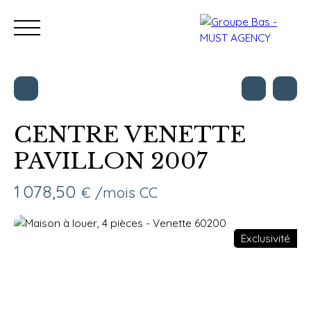
CENTRE VENETTE
PAVILLON 2007
Nos bureaux
Acheter
Vendre
Programmes neu
Estimation
1 078,50
€ /mois CC
Exclusivité