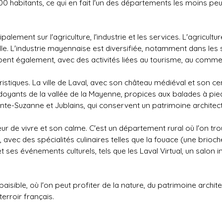
 habitants, ce qui en fait l'un des départements les moins peu
ement sur l'agriculture, l'industrie et les services. L'agricult
laille. L'industrie mayennaise est diversifiée, notamment dans les 
ppent également, avec des activités liées au tourisme, au comme
tiques. La ville de Laval, avec son château médiéval et son cent
oyants de la vallée de la Mayenne, propices aux balades à pi
inte-Suzanne et Jublains, qui conservent un patrimoine architec
eur de vivre et son calme. C'est un département rural où l'on 
 des spécialités culinaires telles que la fouace (une brioche), l
s événements culturels, tels que les Laval Virtual, un salon inte
sible, où l'on peut profiter de la nature, du patrimoine archite
erroir français.