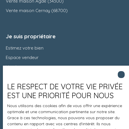
Vente maison Agde (34300)
Vente maison Cernay (68700)
Je suis propriétaire
Estimez votre bien
Espace vendeur
Vendre avec nous
Charte 21
LE RESPECT DE VOTRE VIE PRIVÉE
Contact
EST UNE PRIORITÉ POUR NOUS
Nous utilisons des cookies afin de vous offrir une expérience
Informations
optimale et une communication pertinente sur notre site.
Grace à ces technologies, nous pouvons vous proposer du
Recrutement
contenu en rapport avec vos centres d'intérêt. Ils nous