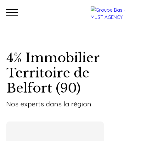
4% Immobilier
Territoire de
Nos bureaux
Acheter
Vendre
Programmes neu
Belfort (90)
Estimation
Nos experts dans la région