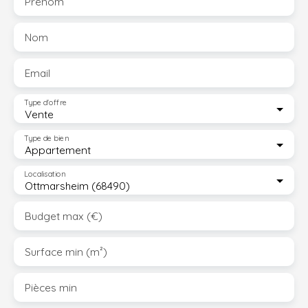
Prénom
d'honoraires TTC à la charge de l'acquéreur. )
Copropriété de 12 lots - dont 2 lots habitation. (Pas de
Nom
procédure en cours).
Email
Type d'offre
Vente
Type de bien
Appartement
Localisation
Ottmarsheim (68490)
Budget max (€)
Surface min (m²)
Pièces min