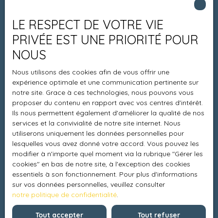
Estimez votre bien
LE RESPECT DE VOTRE VIE
Espace vendeur
PRIVÉE EST UNE PRIORITÉ POUR
Vendre avec nous
NOUS
Charte 21
Nous utilisons des cookies afin de vous offrir une
Contact
expérience optimale et une communication pertinente sur
notre site. Grace à ces technologies, nous pouvons vous
proposer du contenu en rapport avec vos centres d'intérêt.
Ils nous permettent également d'améliorer la qualité de nos
Informations
services et la convivialité de notre site internet. Nous
utiliserons uniquement les données personnelles pour
Recrutement
lesquelles vous avez donné votre accord. Vous pouvez les
modifier à n'importe quel moment via la rubrique ″Gérer les
Honoraires
cookies″ en bas de notre site, à l'exception des cookies
Mentions légales
essentiels à son fonctionnement. Pour plus d'informations
sur vos données personnelles, veuillez consulter
Politique de confidentialité
notre politique de confidentialité
.
Plan du site
Tout accepter
Tout refuser