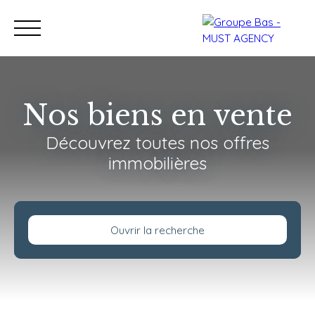
Nos biens en vente
Découvrez toutes nos offres
Nos bureaux
Acheter
immobilières
Vendre
Programmes neu
Estimation
Ouvrir la recherche
Type de bien
Appartement