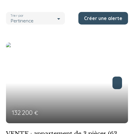
Localisation
Ottmarsheim (68490)
Trier par
Créer une alerte
Budget max (€)
Pertinence
Pièces max
Rechercher
132 200
€
VENTE : appartement de 3 pièces (63