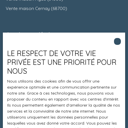
Vente maison Cernay (68700)
Je suis propriétaire
Estimez votre bien
LE RESPECT DE VOTRE VIE
Espace vendeur
PRIVÉE EST UNE PRIORITÉ POUR
Vendre avec nous
NOUS
Charte 21
Nous utilisons des cookies afin de vous offrir une
Contact
expérience optimale et une communication pertinente sur
notre site. Grace à ces technologies, nous pouvons vous
proposer du contenu en rapport avec vos centres d'intérêt.
Ils nous permettent également d'améliorer la qualité de nos
Informations
services et la convivialité de notre site internet. Nous
utiliserons uniquement les données personnelles pour
Recrutement
lesquelles vous avez donné votre accord. Vous pouvez les