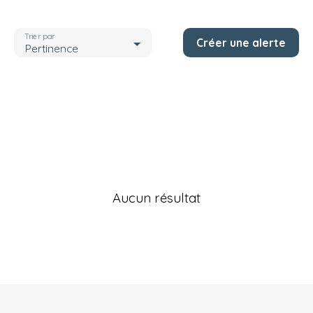
Localisation
Doubs (25)
Trier par
Créer une alerte
Budget max (€)
Pertinence
Rechercher
Aucun résultat