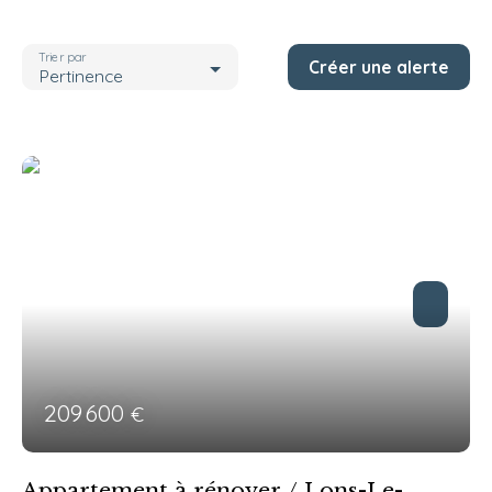
Localisation
Jura (39)
Trier par
Créer une alerte
Budget max (€)
Pertinence
Rechercher
209 600
€
Appartement à rénover / Lons-Le-