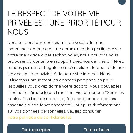
Estimez votre bien
LE RESPECT DE VOTRE VIE
Espace vendeur
PRIVÉE EST UNE PRIORITÉ POUR
Vendre avec nous
NOUS
Charte 21
Nous utilisons des cookies afin de vous offrir une
Contact
expérience optimale et une communication pertinente sur
notre site. Grace à ces technologies, nous pouvons vous
proposer du contenu en rapport avec vos centres d'intérêt.
Ils nous permettent également d'améliorer la qualité de nos
Informations
services et la convivialité de notre site internet. Nous
utiliserons uniquement les données personnelles pour
Recrutement
lesquelles vous avez donné votre accord. Vous pouvez les
modifier à n'importe quel moment via la rubrique ″Gérer les
Honoraires
cookies″ en bas de notre site, à l'exception des cookies
Mentions légales
essentiels à son fonctionnement. Pour plus d'informations
sur vos données personnelles, veuillez consulter
Politique de confidentialité
notre politique de confidentialité
.
Plan du site
Tout accepter
Tout refuser
Gérer les cookies