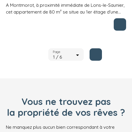
A Montmorot, à proximité immédiate de Lons-le-Saunier,
cet appartement de 80 m² se situe au 1er étage d'une
petite copropriété. Rénové avec goût , il offre de beaux
volumes, il comprend une cuisine US équipée donnant sur
un salon et un séjour, 2 chambres dont une avec balcon
et une salle de bains avec douche, un dressing et des WC
séparés. Deux places de parking privatives seront
appréciables. Bonne isolation et faibles charges. Une
Page
1 / 6
nouvelle exclusivité 4% immobilier ! DPE en C. (5. 17 %
d'honoraires TTC à la charge de l'acquéreur. )
Copropriété de 22 lots (Pas de procédure en cours).
Charges annuelles : 900. 00 euros.
Vous ne trouvez pas
la propriété de vos rêves ?
Ne manquez plus aucun bien correspondant à votre