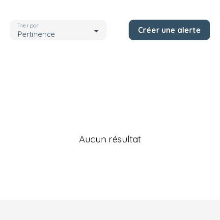
Localisation
Marne (51)
Trier par
Créer une alerte
Budget max (€)
Pertinence
Rechercher
Aucun résultat