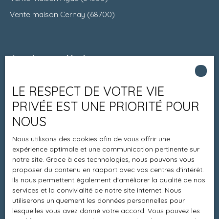
Vente maison Cernay (68700)
Je suis propriétaire
Estimez votre bien
LE RESPECT DE VOTRE VIE
Espace vendeur
PRIVÉE EST UNE PRIORITÉ POUR
Vendre avec nous
NOUS
Charte 21
Nous utilisons des cookies afin de vous offrir une
Contact
expérience optimale et une communication pertinente sur
notre site. Grace à ces technologies, nous pouvons vous
proposer du contenu en rapport avec vos centres d'intérêt.
Ils nous permettent également d'améliorer la qualité de nos
Informations
services et la convivialité de notre site internet. Nous
utiliserons uniquement les données personnelles pour
Recrutement
lesquelles vous avez donné votre accord. Vous pouvez les