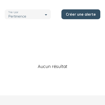
Localisation
Rhône (69)
Trier par
Créer une alerte
Budget max (€)
Pertinence
Rechercher
Aucun résultat