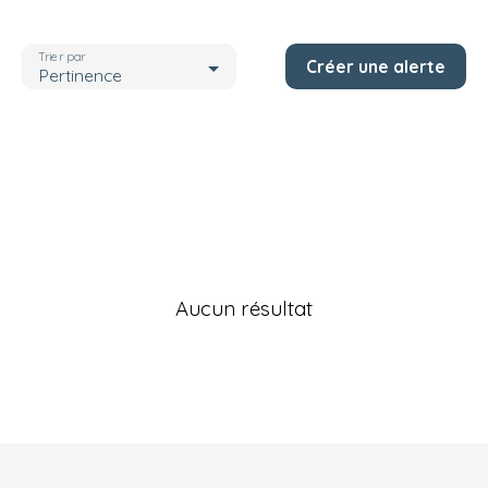
Localisation
Saône-et-Loire (71)
Trier par
Créer une alerte
Budget max (€)
Pertinence
Rechercher
Aucun résultat