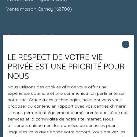
Vente maison Cernay (68700)
Je suis propriétaire
Estimez votre bien
LE RESPECT DE VOTRE VIE
Espace vendeur
PRIVÉE EST UNE PRIORITÉ POUR
Vendre avec nous
NOUS
Charte 21
Nous utilisons des cookies afin de vous offrir une
Contact
expérience optimale et une communication pertinente sur
notre site. Grace à ces technologies, nous pouvons vous
proposer du contenu en rapport avec vos centres d'intérêt.
Ils nous permettent également d'améliorer la qualité de nos
Informations
services et la convivialité de notre site internet. Nous
utiliserons uniquement les données personnelles pour
Recrutement
lesquelles vous avez donné votre accord. Vous pouvez les