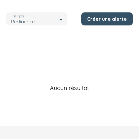
Localisation
Seine-Maritime (76)
Trier par
Créer une alerte
Budget max (€)
Pertinence
Rechercher
Aucun résultat