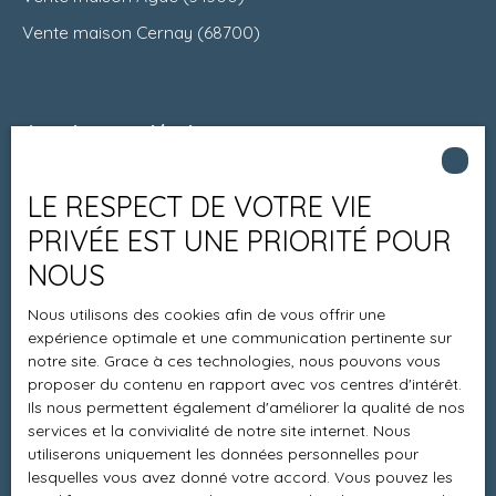
Vente maison Cernay (68700)
Je suis propriétaire
Estimez votre bien
LE RESPECT DE VOTRE VIE
Espace vendeur
PRIVÉE EST UNE PRIORITÉ POUR
Vendre avec nous
NOUS
Charte 21
Nous utilisons des cookies afin de vous offrir une
Contact
expérience optimale et une communication pertinente sur
notre site. Grace à ces technologies, nous pouvons vous
proposer du contenu en rapport avec vos centres d'intérêt.
Ils nous permettent également d'améliorer la qualité de nos
Informations
services et la convivialité de notre site internet. Nous
utiliserons uniquement les données personnelles pour
Recrutement
lesquelles vous avez donné votre accord. Vous pouvez les