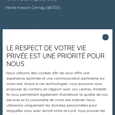
Vente maison Cernay (68700)
Je suis propriétaire
Estimez votre bien
LE RESPECT DE VOTRE VIE
Espace vendeur
PRIVÉE EST UNE PRIORITÉ POUR
Vendre avec nous
NOUS
Charte 21
Nous utilisons des cookies afin de vous offrir une
Contact
expérience optimale et une communication pertinente sur
notre site. Grace à ces technologies, nous pouvons vous
proposer du contenu en rapport avec vos centres d'intérêt.
Ils nous permettent également d'améliorer la qualité de nos
Informations
services et la convivialité de notre site internet. Nous
utiliserons uniquement les données personnelles pour
Recrutement
lesquelles vous avez donné votre accord. Vous pouvez les