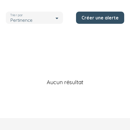
Localisation
Tarn-et-Garonne (82)
Trier par
Créer une alerte
Budget max (€)
Pertinence
Rechercher
Aucun résultat