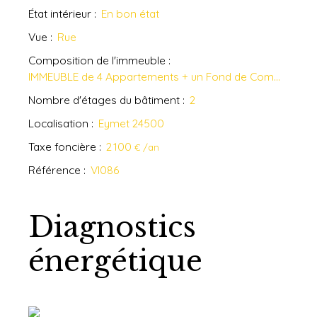
État intérieur
:
En bon état
Vue
:
Rue
Composition de l'immeuble
:
IMMEUBLE de 4 Appartements + un Fond de Commerce
Nombre d'étages du bâtiment
:
2
Localisation
:
Eymet 24500
Taxe foncière
:
2 100
€ /an
Référence
:
VI086
Diagnostics
énergétique