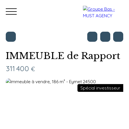
IMMEUBLE de Rapport
Nos bureaux
Acheter
Vendre
Programmes neu
311 400
€
Estimation
Spécial investisseur