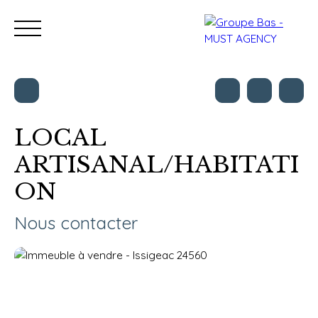
LOCAL
ARTISANAL/HABITATI
Nos bureaux
Acheter
Vendre
Programmes neu
ON
Estimation
Nous contacter