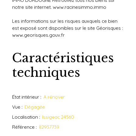
IMMO DORDOGNE Retrouvez tous nos biens sur
notre site internet. www.racinesimmo.immo
Les informations sur les risques auxquels ce bien
est exposé sont disponibles sur le site Géorisques :
www.georisques.gouv.fr
Caractéristiques
techniques
État intérieur
:
A rénover
Vue
:
Dégagée
Localisation
:
Issigeac 24560
Référence
:
82937739