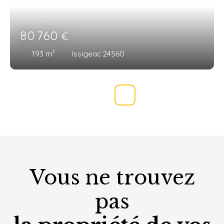
80 760
€
193
m²
Issigeac 24560
Vous ne trouvez
pas