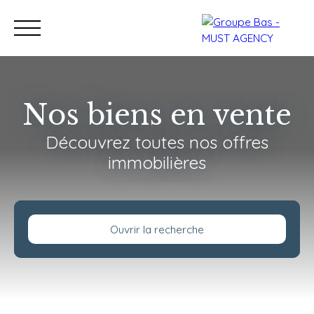
Nos biens en vente
Découvrez toutes nos offres
Nos bureaux
Acheter
immobilières
Vendre
Programmes neu
Estimation
Ouvrir la recherche
Type de bien
Immeuble