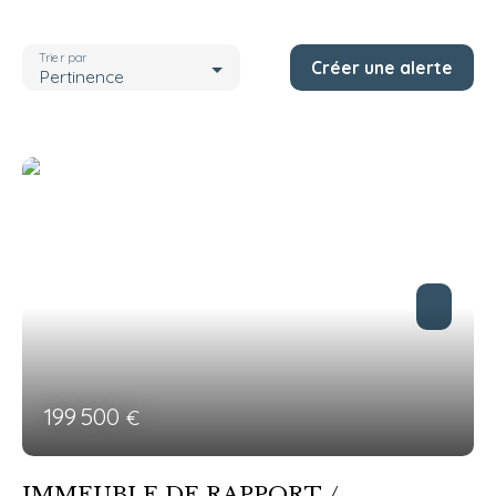
Localisation
Conliège (39570)
Trier par
Créer une alerte
Budget max (€)
Pertinence
Rechercher
199 500
€
IMMEUBLE DE RAPPORT /