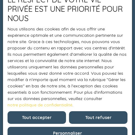
Espace vendeur
PRIVÉE EST UNE PRIORITÉ POUR
Vendre avec nous
NOUS
Charte 21
Nous utilisons des cookies afin de vous offrir une
Contact
expérience optimale et une communication pertinente sur
notre site. Grace à ces technologies, nous pouvons vous
proposer du contenu en rapport avec vos centres d'intérêt.
Ils nous permettent également d'améliorer la qualité de nos
Informations
services et la convivialité de notre site internet. Nous
utiliserons uniquement les données personnelles pour
Recrutement
lesquelles vous avez donné votre accord. Vous pouvez les
modifier à n'importe quel moment via la rubrique ″Gérer les
Honoraires
cookies″ en bas de notre site, à l'exception des cookies
Mentions légales
essentiels à son fonctionnement. Pour plus d'informations
sur vos données personnelles, veuillez consulter
Politique de confidentialité
notre politique de confidentialité
.
Plan du site
Tout accepter
Tout refuser
Gérer les cookies
Propulsé par
Personnaliser