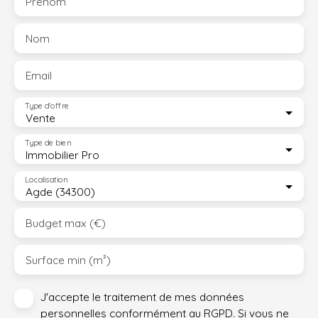
Prénom
Nom
Email
Type d'offre
Vente
Type de bien
Immobilier Pro
Localisation
Agde (34300)
Budget max (€)
Surface min (m²)
J'accepte le traitement de mes données
personnelles conformément au RGPD. Si vous ne