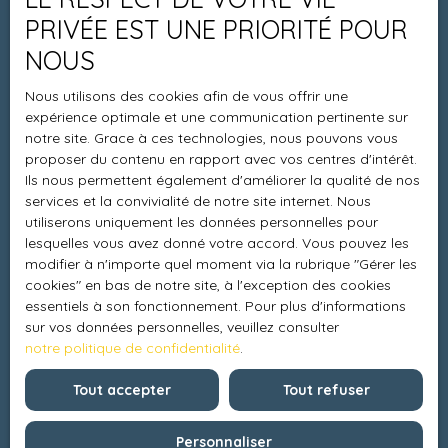
Espace vendeur
PRIVÉE EST UNE PRIORITÉ POUR
Vendre avec nous
NOUS
Charte 21
Nous utilisons des cookies afin de vous offrir une
Contact
expérience optimale et une communication pertinente sur
notre site. Grace à ces technologies, nous pouvons vous
proposer du contenu en rapport avec vos centres d'intérêt.
Ils nous permettent également d'améliorer la qualité de nos
Informations
services et la convivialité de notre site internet. Nous
utiliserons uniquement les données personnelles pour
Recrutement
lesquelles vous avez donné votre accord. Vous pouvez les
modifier à n'importe quel moment via la rubrique ″Gérer les
Honoraires
cookies″ en bas de notre site, à l'exception des cookies
Mentions légales
essentiels à son fonctionnement. Pour plus d'informations
sur vos données personnelles, veuillez consulter
Politique de confidentialité
notre politique de confidentialité
.
Plan du site
Tout accepter
Tout refuser
Gérer les cookies
Propulsé par
Personnaliser