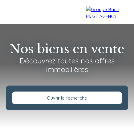
Nos biens en vente
Découvrez toutes nos offres
Nos bureaux
Acheter
immobilières
Vendre
Programmes neu
Estimation
Ouvrir la recherche
Type de bien
Immobilier Pro