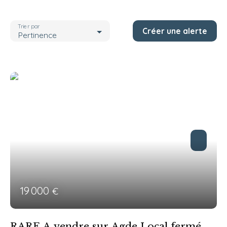
Localisation
Agde (34300)
Trier par
Créer une alerte
Budget max (€)
Pertinence
Rechercher
19 000
€
RARE A vendre sur Agde Local fermé