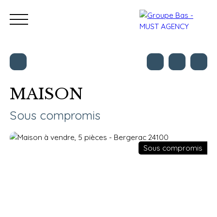
MAISON
Nos bureaux
Acheter
Vendre
Programmes neu
Sous compromis
Estimation
Sous compromis