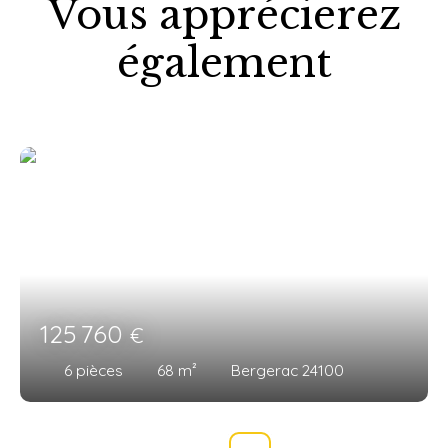
Vous apprécierez
également
125 760
€
6
pièces
68
m²
Bergerac 24100