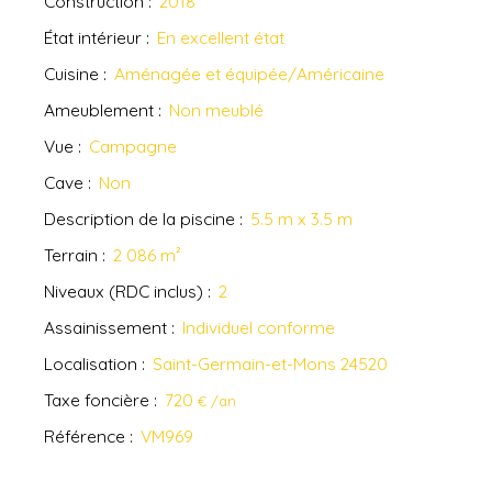
Construction
:
2018
État intérieur
:
En excellent état
Cuisine
:
Aménagée et équipée/Américaine
Ameublement
:
Non meublé
Vue
:
Campagne
Cave
:
Non
Description de la piscine
:
5.5 m x 3.5 m
Terrain
:
2 086
m²
Niveaux (RDC inclus)
:
2
Assainissement
:
Individuel conforme
Localisation
:
Saint-Germain-et-Mons 24520
Taxe foncière
:
720
€ /an
Référence
:
VM969