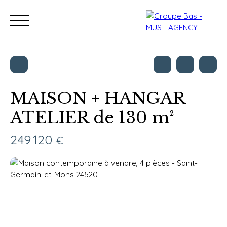
MAISON + HANGAR
ATELIER de 130 m²
Nos bureaux
Acheter
Vendre
Programmes neu
Estimation
249 120
€