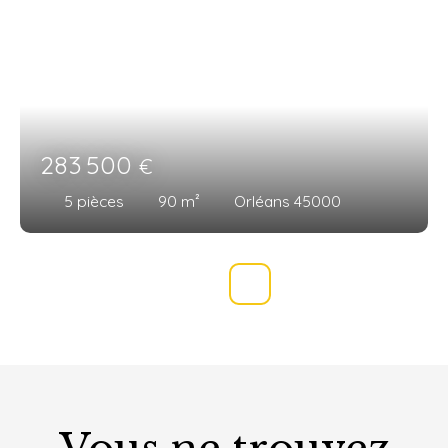
283 500
€
5
pièces
90
m²
Orléans 45000