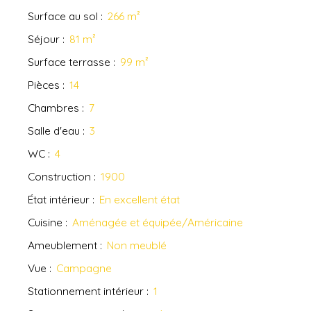
Surface au sol
:
266
m²
Séjour
:
81
m²
Surface terrasse
:
99
m²
Pièces
:
14
Chambres
:
7
Salle d'eau
:
3
WC
:
4
Construction
:
1900
État intérieur
:
En excellent état
Cuisine
:
Aménagée et équipée/Américaine
Ameublement
:
Non meublé
Vue
:
Campagne
Stationnement intérieur
:
1