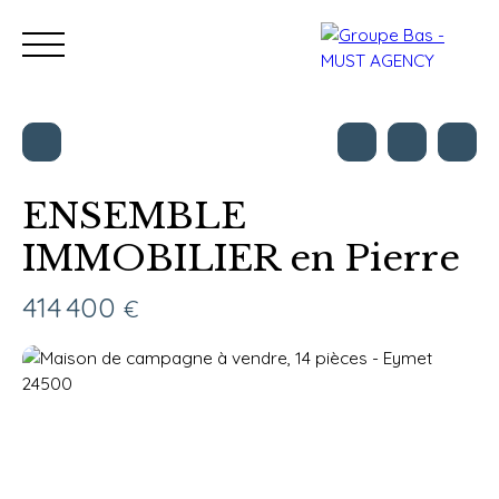
ENSEMBLE
IMMOBILIER en Pierre
Nos bureaux
Acheter
Vendre
Programmes neu
Estimation
414 400
€