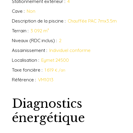
Stationnement extérieur
:
4
Cave
:
Non
Description de la piscine
:
Chauffée PAC 7mx3.5m
Terrain
:
3 092
m²
Niveaux (RDC inclus)
:
2
Assainissement
:
Individuel conforme
Localisation
:
Eymet 24500
Taxe foncière
:
1 619
€ /an
Référence
:
VM1013
Diagnostics
énergétique