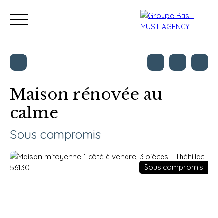
Maison rénovée au
calme
Nos bureaux
Acheter
Vendre
Programmes neu
Estimation
Sous compromis
Sous compromis