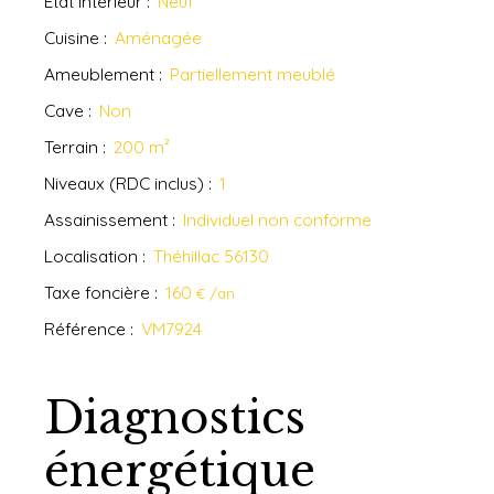
État intérieur
:
Neuf
Cuisine
:
Aménagée
Ameublement
:
Partiellement meublé
Cave
:
Non
Terrain
:
200
m²
Niveaux (RDC inclus)
:
1
Assainissement
:
Individuel non conforme
Localisation
:
Théhillac 56130
Taxe foncière
:
160
€ /an
Référence
:
VM7924
Diagnostics
énergétique