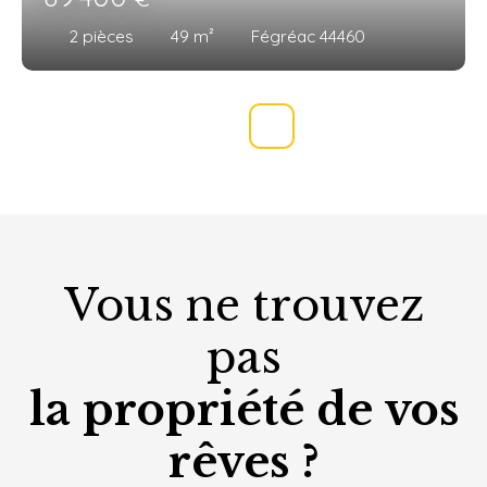
2
pièces
49
m²
Fégréac 44460
Vous ne trouvez
pas
la propriété de vos
rêves ?