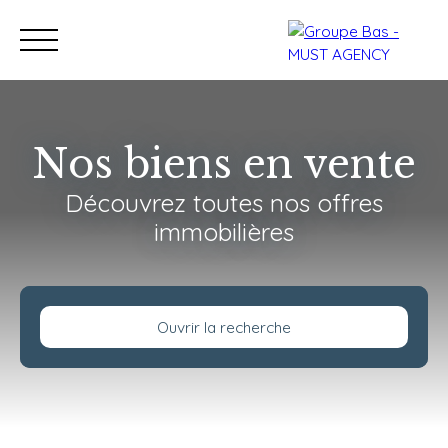
Nos biens en vente
Découvrez toutes nos offres
Nos bureaux
Acheter
immobilières
Vendre
Programmes neu
Estimation
Ouvrir la recherche
Type de bien
Maison