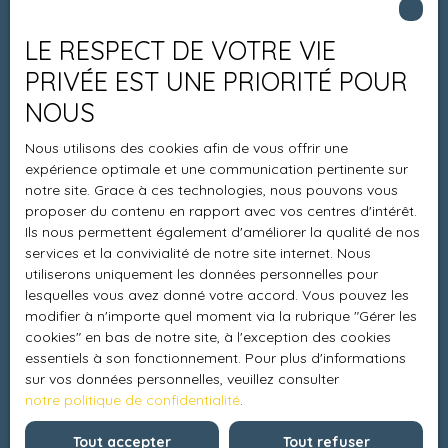
Estimez votre bien
LE RESPECT DE VOTRE VIE
Espace vendeur
PRIVÉE EST UNE PRIORITÉ POUR
Vendre avec nous
NOUS
Charte 21
Nous utilisons des cookies afin de vous offrir une
Contact
expérience optimale et une communication pertinente sur
notre site. Grace à ces technologies, nous pouvons vous
proposer du contenu en rapport avec vos centres d'intérêt.
Ils nous permettent également d'améliorer la qualité de nos
Informations
services et la convivialité de notre site internet. Nous
utiliserons uniquement les données personnelles pour
Recrutement
lesquelles vous avez donné votre accord. Vous pouvez les
modifier à n'importe quel moment via la rubrique ″Gérer les
Honoraires
cookies″ en bas de notre site, à l'exception des cookies
Mentions légales
essentiels à son fonctionnement. Pour plus d'informations
sur vos données personnelles, veuillez consulter
Politique de confidentialité
notre politique de confidentialité
.
Plan du site
Tout accepter
Tout refuser