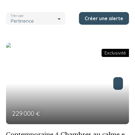
Localisation
Casson (44390)
Trier par
Créer une alerte
Budget max (€)
Pertinence
Pièces max
Rechercher
Exclusivité
229 000
€
Contemporaine 4 Chambres au calme et