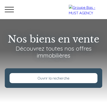
Nos biens en vente
Découvrez toutes nos offres
Nos bureaux
Acheter
immobilières
Vendre
Programmes neu
Estimation
Ouvrir la recherche
Type de bien
Maison