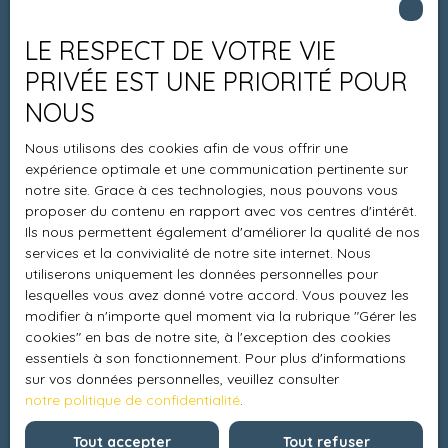
Estimez votre bien
LE RESPECT DE VOTRE VIE
Espace vendeur
PRIVÉE EST UNE PRIORITÉ POUR
Vendre avec nous
NOUS
Charte 21
Nous utilisons des cookies afin de vous offrir une
Contact
expérience optimale et une communication pertinente sur
notre site. Grace à ces technologies, nous pouvons vous
proposer du contenu en rapport avec vos centres d'intérêt.
Ils nous permettent également d'améliorer la qualité de nos
Informations
services et la convivialité de notre site internet. Nous
utiliserons uniquement les données personnelles pour
Recrutement
lesquelles vous avez donné votre accord. Vous pouvez les
modifier à n'importe quel moment via la rubrique ″Gérer les
Honoraires
cookies″ en bas de notre site, à l'exception des cookies
Mentions légales
essentiels à son fonctionnement. Pour plus d'informations
sur vos données personnelles, veuillez consulter
Politique de confidentialité
notre politique de confidentialité
.
Plan du site
Tout accepter
Tout refuser