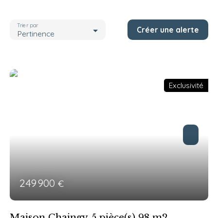
Localisation
Chaingy (45380)
Trier par
Créer une alerte
Budget max (€)
Pertinence
Pièces max
Rechercher
Exclusivité
249 900
€
Maison Chaingy 5 pièce(s) 98 m2