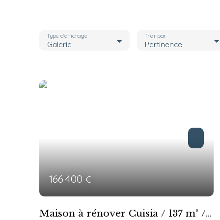
Type d'affichage
Trier par
Galerie
Pertinence
166 400
€
Maison à rénover Cuisia / 137 m² /