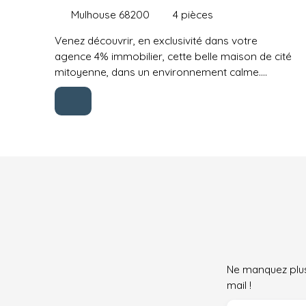
Mulhouse 68200
4
pièces
Venez découvrir, en exclusivité dans votre
agence 4% immobilier, cette belle maison de cité
mitoyenne, dans un environnement calme.
Concernant la composition de la maison, sa
cuisine et salle à manger en sous-sol vous
permettront de profiter d'une belle pièce de vie
double au rez-de-chaussée, accompagnée d'un
wc. Au premier étage, vous retrouverez deux
chambres ainsi qu'une salle de bains avec un
second WC. Enfin, au 2 ème étage, une troisième
chambre de plus de 15m². Un garage , un petit
jardinet et un coin terrasse viennent compléter
l'offre. Des travaux ont déjà été réalisés et vous
bénéficierez d'une façade rénovée avec une
isolation par l'extérieur, un chauffage au gaz de
Ne manquez plus
ville accompagné par un poêle à pellets, ainsi que
mail !
des fenêtres en double vitrage PVC. Quelques