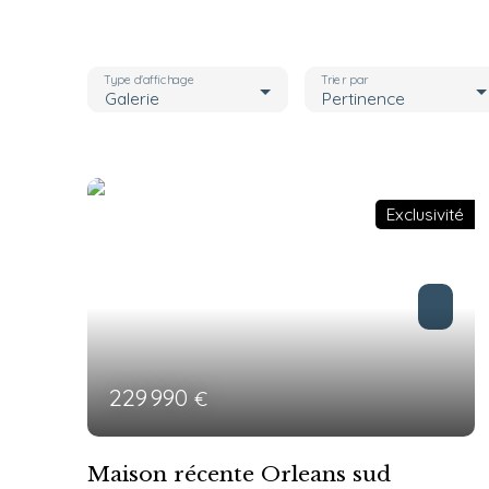
Type d'affichage
Trier par
Galerie
Pertinence
Exclusivité
229 990
€
Maison récente Orleans sud