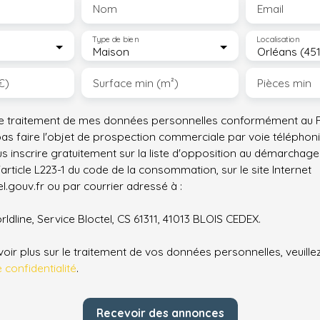
Nom
Email
Type de bien
Localisation
Maison
Orléans (45
€)
Surface min (m²)
Pièces min
le traitement de mes données personnelles conformément au R
pas faire l'objet de prospection commerciale par voie téléphon
s inscrire gratuitement sur la liste d'opposition au démarchage
'article L223-1 du code de la consommation, sur le site Internet
.gouv.fr ou par courrier adressé à :
ldline, Service Bloctel, CS 61311, 41013 BLOIS CEDEX.
oir plus sur le traitement de vos données personnelles, veuille
e confidentialité
.
Recevoir des annonces