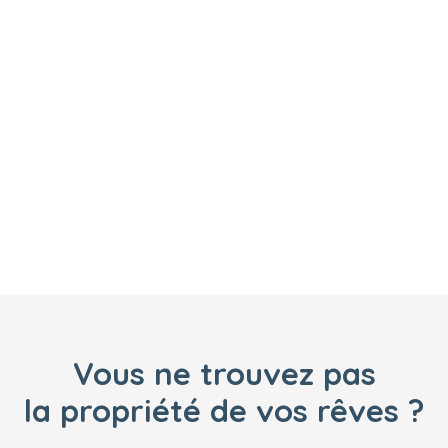
au tout-à-l’égout, habitable sans travaux.
Couverture propre, pompe à chaleur pour
chauffage au sol, ballon aérodynamique, isolation
des combles optimale, fenêtres en double
vitrage et oscillo-battantes. Deux places de
parking extérieur. Situation privilégiée À 10
minutes de Redon À 30 minutes de La Roche-
Bernard À 40 minutes de Vannes À 50 minutes de
Nantes et à 30 mn des Plages . Un cadre de vie
attractif pour une vie entre Mer et Campagne .
CONTACT Laurence ROCHE AU 06 59 21 15 75.
Vous ne trouvez pas
la propriété de vos rêves ?