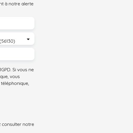
t à notre alerte
minutes de Redon et 18 minutes de La Roche-
Bernard, la maison reste également proche des
gares de Sévérac et Redon, alliant tranquillité et
accessibilité. Devis disponible pour passer du fuel
à la pompe à chaleur. Pour le reste un bon
rafraîchissement des peintures. Pour tout
(56130)
renseignement ou pour organiser une visite,
contactez-moi au 06 59 21 15 75.
GPD. Si vous ne
ique, vous
 téléphonique,
z consulter notre