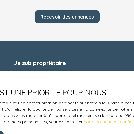
Recevoir des annonces
Je suis propriétaire
Estimez votre bien
Espace vendeur
 EST UNE PRIORITÉ POUR NOUS
Vendre avec nous
optimale et une communication pertinente sur notre site. Grace à c
Charte 21
 d'améliorer la qualité de nos services et la convivialité de notre s
Contact
 pouvez les modifier à n'importe quel moment via la rubrique ″Gérer
os données personnelles, veuillez consulter
notre politique de confide