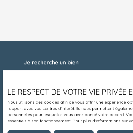
plages, à 21 minutes de REDON et sa gare et à
18 minutes de la ROCHE BERNARD. Idéal pour
locatif ou premier achat.. A votre écoute au 06 59
21 15 75.
Je recherche un bien
Vente maison Niort (79000)
Vente appartement Lons-le-Saunier (39000)
LE RESPECT DE VOTRE VIE PRIVÉE
Location appartement Compiègne (60200)
Nous utilisons des cookies afin de vous offrir une expérience 
Vente maison Pontchâteau (44160)
rapport avec vos centres d'intérêt. Ils nous permettent également
Vente maison Agde (34300)
personnelles pour lesquelles vous avez donné votre accord. Vous
essentiels à son fonctionnement. Pour plus d'informations sur v
Vente maison Cernay (68700)