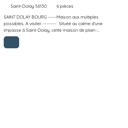
Saint-Dolay 56130
6
pièces
SAINT DOLAY BOURG -----Maison aux multiples
possibles. A visiter. -------- Située au calme d’une
impasse à Saint-Dolay, cette maison de plain-
pied bénéficie d’un emplacement idéal, à
proximité des commerces locaux et à seulement
quelques minutes des axes routiers vers Redon et
La Roche-Bernard. Construite en 1973 et
entretenue avec soin, elle développe environ 140
m² habitables sur un terrain de plus de 1500m² où
chaque espace a été pensé pour le confort de la
vie familiale. L’entrée s’ouvre sur une entrée qui
dessert un salon séjour de plus de 35m² avec son
insert cheminée signé LE RAY ( Artisan de
Marzan), point central de la maison, propice aux
moments conviviaux. La cuisine, aménagée et
équipée par LEROUX de La Roche-Bernard, est
accueillante et fonctionnelle, parfaite pour