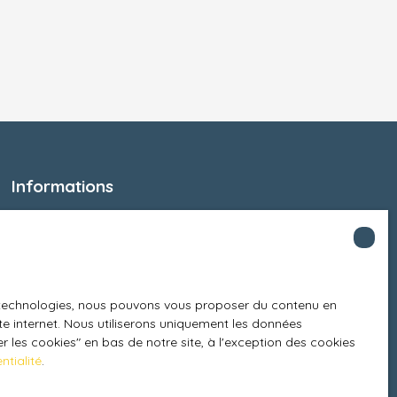
Informations
Recrutement
Honoraires
Mentions légales
es technologies, nous pouvons vous proposer du contenu en
Politique de confidentialité
ite internet. Nous utiliserons uniquement les données
Plan du site
 les cookies″ en bas de notre site, à l'exception des cookies
ntialité
.
Gérer les cookies