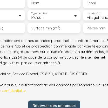
Nom
Email
Type de bien
Localisation
Maison
Villegailhen
€)
Surface min (m²)
Pièces min
le traitement de mes données personnelles conformément au R
pas faire l'objet de prospection commerciale par voie téléphon
s inscrire gratuitement sur la liste d'opposition au démarchage
'article L223-1 du code de la consommation, sur le site Internet
.gouv.fr ou par courrier adressé à :
ldline, Service Bloctel, CS 61311, 41013 BLOIS CEDEX.
oir plus sur le traitement de vos données personnelles, veuille
e confidentialité
.
Recevoir des annonces