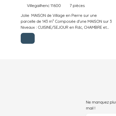
Villegailhenc 11600
7
pièces
Jolie MAISON de Village en Pierre sur une
parcelle de 143 m² Composée d'une MAISON sur 3
Niveaux : CUISINE/SEJOUR en Rdc, CHAMBRE et
Salle d'Eau/WC au 1er étage et une CHAMBRE
avec Wc au 2ème Etage (à finir de réaménager)
En face, un PATIO en Pierre donnant sur un
GARAGE à aménager Sur la Gauche attenant, une
CAVE en Pierre en Rdc, 2 Pièces et un Escalier
extérieur BELLE AFFAIRE / A VISITER RAPIDEMENT
!!! La présente annonce immobilière a été rédigé
sous la responsabilité éditoriale de Madame
FORTUNEL Bernadette, Agent Immobilier (sans
détention de fonds), de la SAS IMMO DORDOGNE,
immatriculée au RSAC de Bergerac sous le
numéro 850 553 355,titulaire de la Carte
Ne manquez plus
Professionnelle CPI 2402 201 000 040 950 pour le
mail !
compte de la SAS IMMO DORDOGNE Retrouvez