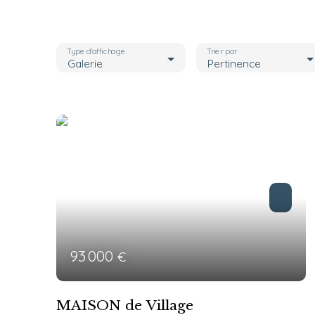
Type d'affichage
Trier par
Galerie
Pertinence
93 000
€
MAISON de Village