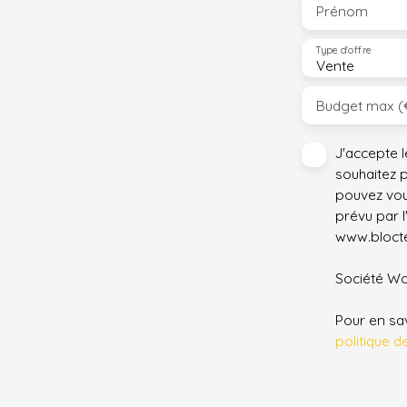
tous nos biens sur notre site internet. www.
Prénom
racinesimmo. immo
Type d'offre
Vente
Budget max (
J'accepte 
souhaitez 
pouvez vou
prévu par l
www.bloctel
Société Wor
Pour en sav
politique d