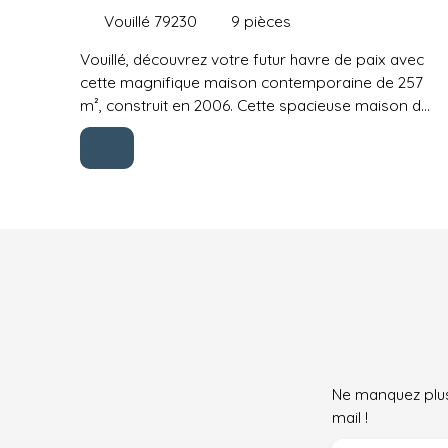
Vouillé 79230
9
pièces
Vouillé, découvrez votre futur havre de paix avec
cette magnifique maison contemporaine de 257
m², construit en 2006. Cette spacieuse maison de
9 pièces, dont 5 chambres, vous promet un cadre
de vie exceptionnel pour toute la famille. Le rez-
de-chaussée se compose: d'une entrée avec
placard, un espace de vie lumineux avec le salon
avec insert, le séjour et la cuisine équipée, 4
chambres dont une avec salle d'eau, 2 wc, une
salle d'eau et un dégagement. L'étage comprend
un palier, une belle suite parentale avec dressing
et salle de bains avec wc, un balcon avec vue sur
le salon. A l'extérieur vous trouverez une cuisine
d'été, un garage, un atelier et un préau.
L'ensemble sur un terrain clos et arboré de 2245
Ne manquez plus
m², une terrasse avec pergola et une piscine
mail !
12x6m. Honoraires inclus de 3. 09% TTC à la