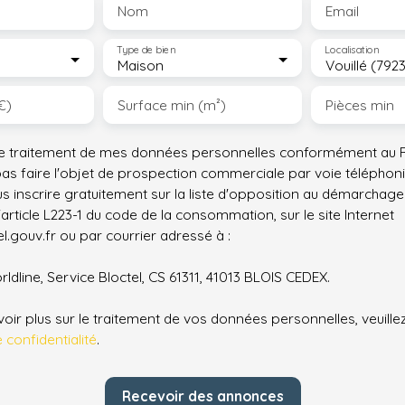
000 €. Classe énergie D, Classe climat B Montant
Nom
Email
moyen estimé des dépenses annuelles d'énergie
pour un usage standard, établi à partir des prix
Type de bien
Localisation
de l'énergie de l'année 2021 : entre 2980. 00 et
Maison
Vouillé (792
4080. 00 €. Les informations sur les risques
€)
Surface min (m²)
Pièces min
auxquels ce bien est exposé sont disponibles sur
le site Géorisques : georisques. gouv. fr. Votre
conseiller 4% IMMOBILIER : Carole PORTE-VERRIER
le traitement de mes données personnelles conformément au R
Agent commercial (Entreprise individuelle) RSAC
pas faire l'objet de prospection commerciale par voie téléphon
843 771 106 00013
s inscrire gratuitement sur la liste d'opposition au démarchage
'article L223-1 du code de la consommation, sur le site Internet
.gouv.fr ou par courrier adressé à :
ldline, Service Bloctel, CS 61311, 41013 BLOIS CEDEX.
oir plus sur le traitement de vos données personnelles, veuille
e confidentialité
.
Recevoir des annonces