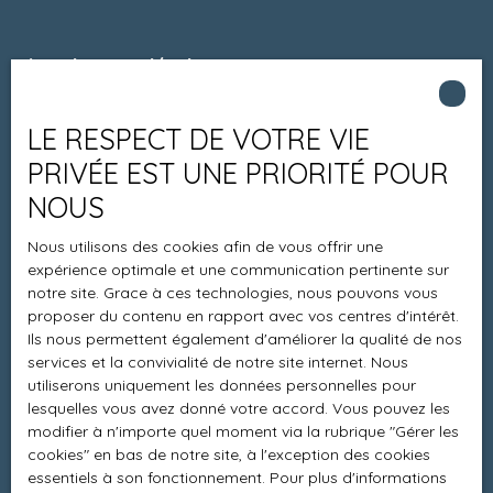
Je suis propriétaire
Estimez votre bien
LE RESPECT DE VOTRE VIE
Espace vendeur
PRIVÉE EST UNE PRIORITÉ POUR
Vendre avec nous
NOUS
Charte 21
Nous utilisons des cookies afin de vous offrir une
Contact
expérience optimale et une communication pertinente sur
notre site. Grace à ces technologies, nous pouvons vous
proposer du contenu en rapport avec vos centres d'intérêt.
Ils nous permettent également d'améliorer la qualité de nos
Informations
services et la convivialité de notre site internet. Nous
utiliserons uniquement les données personnelles pour
Recrutement
lesquelles vous avez donné votre accord. Vous pouvez les
modifier à n'importe quel moment via la rubrique ″Gérer les
Honoraires
cookies″ en bas de notre site, à l'exception des cookies
Mentions légales
essentiels à son fonctionnement. Pour plus d'informations