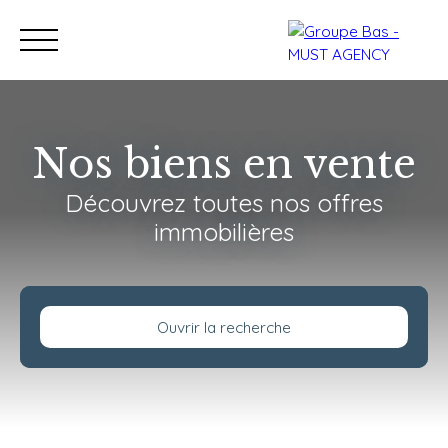
Nos biens en vente
Découvrez toutes nos offres
Nos bureaux
Acheter
immobilières
Vendre
Programmes neu
Estimation
Ouvrir la recherche
Type de bien
Maison