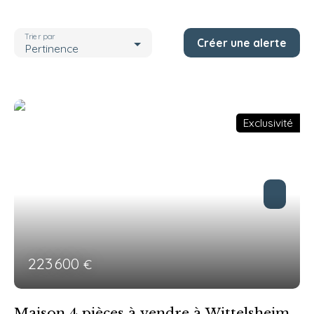
Localisation
Wittelsheim (68310)
Trier par
Créer une alerte
Budget max (€)
Pertinence
Pièces max
Rechercher
Exclusivité
223 600
€
Maison 4 pièces à vendre à Wittelsheim -