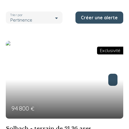
Localisation
Solbach (67130)
Trier par
Créer une alerte
Budget max (€)
Pertinence
Rechercher
Exclusivité
94 800
€
Solbach - terrain de 21,36 ares