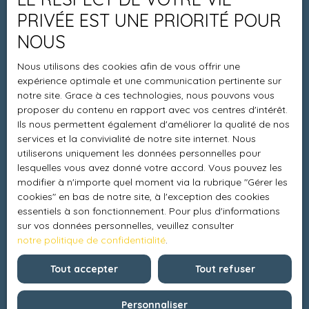
Espace vendeur
PRIVÉE EST UNE PRIORITÉ POUR
Vendre avec nous
NOUS
Charte 21
Nous utilisons des cookies afin de vous offrir une
Contact
expérience optimale et une communication pertinente sur
notre site. Grace à ces technologies, nous pouvons vous
proposer du contenu en rapport avec vos centres d'intérêt.
Ils nous permettent également d'améliorer la qualité de nos
Informations
services et la convivialité de notre site internet. Nous
utiliserons uniquement les données personnelles pour
Recrutement
lesquelles vous avez donné votre accord. Vous pouvez les
modifier à n'importe quel moment via la rubrique ″Gérer les
Honoraires
cookies″ en bas de notre site, à l'exception des cookies
Mentions légales
essentiels à son fonctionnement. Pour plus d'informations
sur vos données personnelles, veuillez consulter
Politique de confidentialité
notre politique de confidentialité
.
Plan du site
Tout accepter
Tout refuser
Gérer les cookies
Propulsé par
Personnaliser