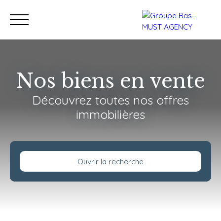
Nos biens en vente
Découvrez toutes nos offres
Nos bureaux
Acheter
immobilières
Vendre
Programmes neu
Estimation
Ouvrir la recherche
Type de bien
Terrain