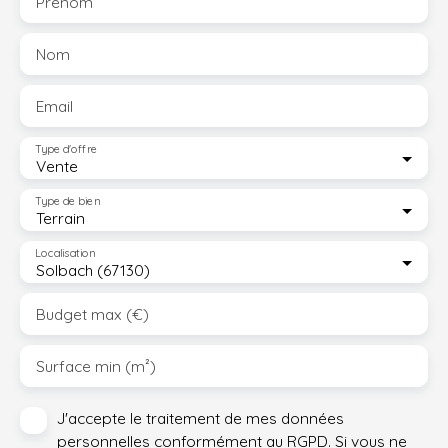
Prénom
Nom
Email
Type d'offre
Vente
Type de bien
Terrain
Localisation
Solbach (67130)
Budget max (€)
Surface min (m²)
J'accepte le traitement de mes données
personnelles conformément au RGPD. Si vous ne