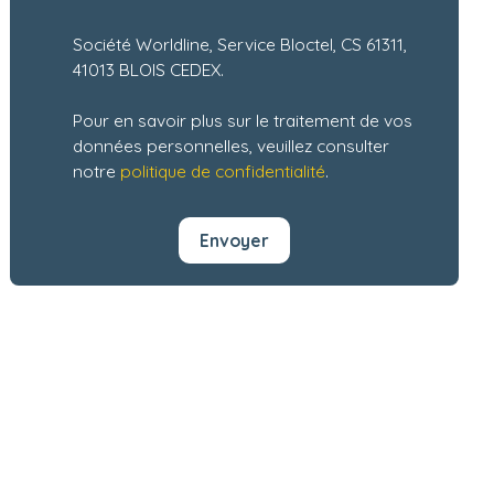
Société Worldline, Service Bloctel, CS 61311,
41013 BLOIS CEDEX.
Pour en savoir plus sur le traitement de vos
données personnelles, veuillez consulter
notre
politique de confidentialité
.
Envoyer