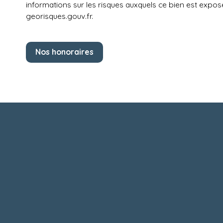
informations sur les risques auxquels ce bien est exposé
georisques.gouv.fr.
Nos honoraires