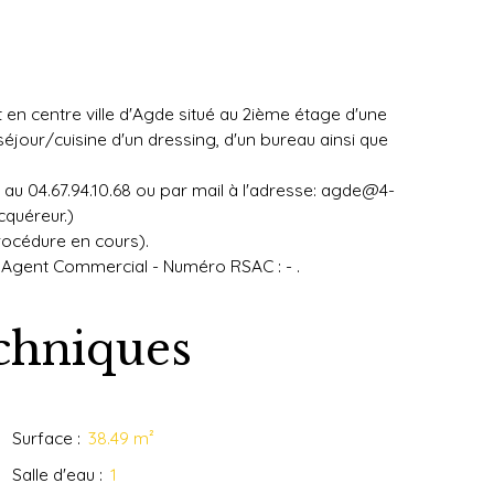
n centre ville d'Agde situé au 2ième étage d'une
jour/cuisine d'un dressing, d'un bureau ainsi que
 au 04.67.94.10.68 ou par mail à l'adresse: agde@4-
cquéreur.)
procédure en cours).
) Agent Commercial - Numéro RSAC : - .
echniques
Surface
:
38.49
m²
Salle d'eau
:
1