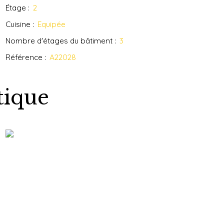
Étage
:
2
Cuisine
:
Equipée
Nombre d'étages du bâtiment
:
3
Référence
:
A22028
tique