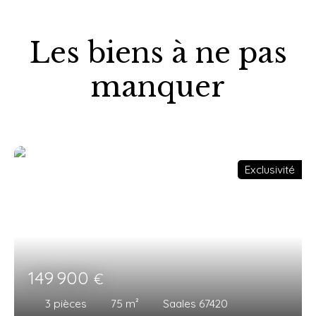
Les biens à ne pas
manquer
Exclusivité
149 900
€
3
pièces
75
m²
Saales 67420