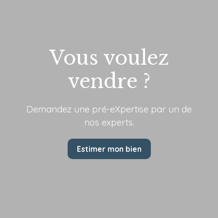
Vous voulez
vendre ?
Demandez une pré-eXpertise par
un de
nos experts.
Estimer mon bien