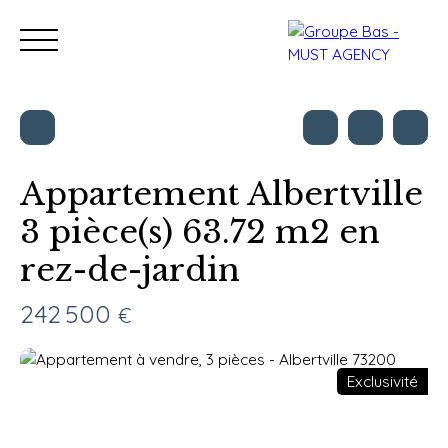
Appartement Albertville
3 pièce(s) 63.72 m2 en
Nos bureaux
Acheter
Vendre
Programmes neu
rez-de-jardin
Estimation
242 500
€
Exclusivité